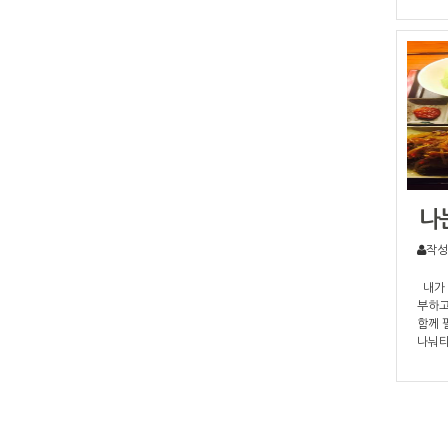
있어서
시고 
사진!
재미까
다. 
배불리
이파이
없는 
들은 
해 굉
리는 
활력을
나
다! 
my-
작성
나다어
내가 
부하고
함께 
나눠타
가야하
으로 
보다 
도 냈
택시기