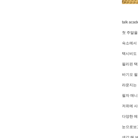
talk aca
첫 주말을
숙소에서 
택시비도 
필리핀 택
바기오 필
라운지는 
필자 매니
저위에 사
다양한 메
눈으로보고
생각 해 