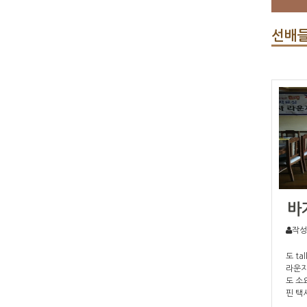
선배들
바
작성
도 ta
라운지
도 소
핀 택
m P