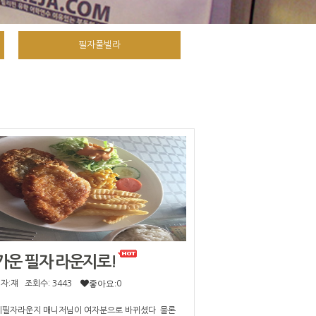
필자풀빌라
가운 필자 라운지로!
성자:쟤
조회수: 3443
좋아요:
0
필자라운지 매니저님이 여자분으로 바뀌셨다 물론