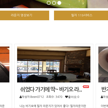
라운지 영상보기
필자 119서비스
쉬었다 가기에 딱~ 바기오 라..
반
작성자:Been0712
조회수: 3470
좋아요:
0
작
 라운
나는 바기오에 필자 라운지가 있어서 좋다! 필자라운지란
이번에