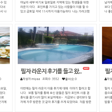
수 있
마닐라 세부 바기오 일로일로 지역에 있는 학생들을 위한
남자매
 다녀
라운지 이다. 포인트를 가지고 있는 사람들이 이용 할 수
보다 
서 나
있고 금토일 저녁 11시까지 이용가능하다 나는 가려고했
나 좋
지 눈
었는데 항상 금토일 약속이 잡혀있고 숙제를 하다보니깐
매니저
에 맞
이번에 이렇게 졸업을 2주 앞두고 방문하게 되었다 일요일
라운지
하시는
11시쯤 같은클래스메이트인 오빠와함께 방문하였다 가니
바기오
세하게
깐 예쁘신 매니저님이 우리를 반겨주셨다! 도착하자마자
뉴 히
한잔했
매니저님이 라운지을 구경시켜주셨다 라운지에서는 일단
다 이
 인터
음식은 먹을수 잇는데 김치찌개 돈까스 그라탕 감자튀김 그
겹살이
같지만
리고 음료수 맥주 디저트 등 을 먹을 수 있다 우리는 아직
박,,
입니
아침도 안먹었고 점심도 안먹었을때라 먼저 음식주터 시켰
심으로
다 우리는 소문이 그렇게 자자한 김치찌개와 그리고 그라탕
다 못
을 시켰다 역시 소문대로 김치찌개와 그리고 여러가지 반
잘먹는
찬들 그리고 제육볶음과 상추쌈이 나왔다!! 진짜 한국에서
다름 
집밥먹는 기분이라 너무 좋았다 그라탕도 양도 너무 푸짐하
고 디
고 치즈도 듬뿜 올려져있어서 맛있었다 우리는 다먹은 후에
필자 라운지 후기를 들고 왔..
면 와
필
매니저님이랑 젠가 게임을 하고 안마의자에서 안마를 받으
밖이 
0
면서 잠을 청하였다 필자라운지에는 여러가지 물품을 살 수
작성자:miyaa
조회수: 3552
좋아요:
0
해서 
작
있는데 담요 베게 텀블러 여행용품 티셔츠 문구용품을 살
나 싹
수 있다! 라운지 분위기가 너무 편안하고 매니저님도 너무
식드시
목요일,
이번에는 필자 라운지 이용 후기에 대해 이야기 할려고 합
필자 
친철하게 대해주셔서 좋았다! 조금 더 일찍 올껄 이라는 생
었다.
니다. 보통 필자를 통해 오신 분들은 필자 포인트 사용 겸
음으로
각이 들었다! 필자포인트 가지고 계신분들은 얼른 가보시
지로
휴식을 즐기시러 많이 오실꺼에요~ 지금보니 생각보다 필
오티를
길!
운지에
자에 자주 방문한 것 같아 후기를 쓰게 되었어요. 처음 방문
밥을 
 학원
하시면 친절하게 매니저분들이 안내해주시니 걱정 안하셔
새우랑
게 도착
도 되요. 필자에서 유명한 정식! 처음에 학원 적응기를 거
인트로