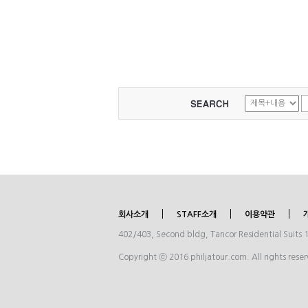
하였지만, 괜찮았닼ㄷㅋㄷㅋㄷㅋㄷ 매니저 언니분께
무나 기분 좋게 맞아주시고, 삼겹살 방으로 안내해 
ㅎㅎㅎ 삼겹살을 보니 고기가 얇았다. (얇은 고기를
한다...왜냐면 빨리 익으니깤ㄷㅋㄷㅋㄷㅋㄷ) 진짜 
을 매니저 언니가 잘 구워주셔서 맛있게 잘 먹을 수 
같다. 삼겹살을 먹고 망고 샤베트 아이스크림을 먹었
하나로 족하지 않아 초콜릿 아이스크림을 하나 더 먹
맛있었다! 그리고 시간을 때우기 위해 영화를 보았다
화 두편을 보았는데 한 편은 재미있게 보았고, 하나는
닼ㄷㅋㄷㅋㄷㅋㄱ 잠자기에도 좋은 필자 라운지!! 
그 다음날 일요일도 점심을 먹기 위해 필자라운지로
다. 역시 김치찌개는 필자라운지에서 먹는게 최고 인
다. 김치찌개와 오징어 젓갈로 인해 반공기를 더 먹
ㅋㅋㅋㅋㅋㅋㅋ 역시 밥을 먹은 후 후식으로는 아
림이 최고인 듯! 역시 망고샤베트 아이스크림을 시키
었으며, 필자라운지에 오신 분이 아이스크림을 사
또 먹었닼ㅋㅋㅋ 밥을 먹고 나니 낮잠이 몰려와서 한
회사소개
STAFF소개
이용약관
시간 잣나....?자다가 더워서 깼다.......으아아~ 그리
m몰로 향해 쇼핑을 하였다.
402/403, Second bldg, Tancor Residential Suits 
Copyright ⓒ 2016 philjatour.com. All rights rese