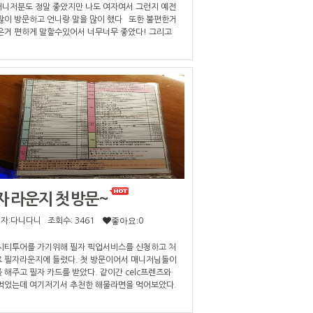
니저분도 정말 좋았지만 나도 여자여서 그런지 예전
많이 방문하고 언니랑 말을 많이 했다 또한 불편한거
은거 편하게 말할수있어서 너무너무 좋았다! 그리고
분도 너무 친근하게 대해주셔서 부담없이 갈수있는
였다 이번에도 다름없이 나는 김치찌개 밥상 ㅎㅎ
 라운지는 김치찌개 밥상이 정말 맛있다 내 베스트메
히히 다 먹어봤지만 1등 김치찌개 밥상 2등 돈까스
번주에만 2번을 연속으로 방문했는데 토요일에는 삼
벤트를 했다 너무 맛있게 먹느라 사진찍는것도 깜
, 많이 배고팠나봐,,,,, 다음날은 점심시간에 방문에 점
 김치찌개 밥상과 돈까스를 먹고 나는 항상 배불러서
먹으면서 욕심을부려 음식을 2개씩 시키곤한다 나름
데 양을 너무 많이 주셔서,,,혜자에요 키키키키 항상
없이 밥을 다먹고 후식이 망고샤베트 아이스크림을 들
비디방으로 고고 영화를보면서 후식을 먹고 한숨 자
우? 하루 다지나갔네용,,,하하 항상 라운지에만 가면
자 라운지 첫 방문~
깜깜해질때 나오는거 같다 디비디방 의자가 너무 편
그런가 잠이 너무 잘온다 거기다가 필자라운지 담요하
성자:다니다니
조회수: 3461
좋아요:
0
 덮어주면,, 침대 뺨쳐요 진짜 다들 가서 밥드시고 후
면서 영화보시고 꿀잠을,,,강추
시티투어를 가기위해 필자 픽업서비스를 신청하고 처
 필자라운지에 들렸다. 첫 방문이어서 매니저님들이
 해주고 필자 카드를 받았다. 같이간 celc프렌즈와
먹었는데 여기저기서 추천한 해물라면을 먹어보았다.
 오징어 게살 등등 완전 혜자스러운 라면이었다!! 포
 먹으니 뭔가 더 맛있는거 같았다ㅎㅎ 배부르게 먹고