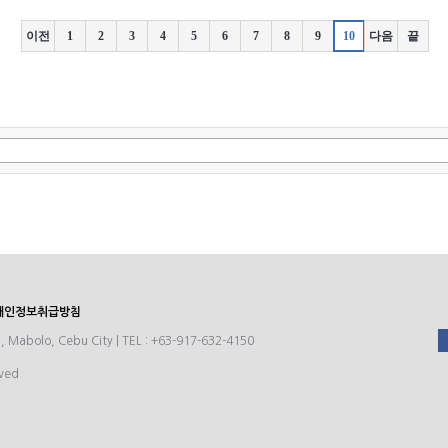
서 너
치고 필자에서 그리웠던 한식을 먹게되어 너무 좋았어요
나서 
주셨다.
필자 티셔츠도 지금 학원에서 완전 유용하게 입고 다니고
국제전
이전
1
2
3
4
5
6
7
8
9
10
다음
끝
 좋아
담요 산 거 진짜 후회 안해요 크고 부들 부들해서 잘때 포근
테도 
삼겹살
하게 잘 잔답니다 처음에는 필요 없겠지 라는 생각에 사지
도도 
있던 것
않았는데 일주일정도 밤에 춥게 잔 경험으로 사게 되었는데
않은 
다.
완전 만족스러워요. 필자에 와이파이도 빵빵하고 밥과 간
필자티
었다!!
식들도 팔고 컴퓨터도 이용하면서 최신영화&예능 업데이
행복했
. 영
트 된 것도 보고 안마도 받으면서 갈 때마다 유용하게 시간
 걍 잤
잘 보내고 온답니다. 그리고 게임 할 수 있는 방에 쇼파 완
그리고
전 편해서 그냥 앉아만 있어도 잠이 솔솔와요~ 매니저님들
 향했
도 완전 친절하셔서 궁금한 점 물어보면 이야기 해주시고
것 같
근처나 세부의 맛집 핫플레이스도 추천해주세요 필자 방문
었다.
하시는 분들 재미있고 좋은 시간 보내시길 바래요:-)
이스크
고 먹
주셔서
 두세
개인정보취급방침
고 s
1, Mabolo, Cebu City | TEL : +63-917-632-4150
rved