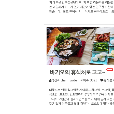
지 혜택을 받으셨을텐데요, 저 또한 라운지를 이용할 
는 마일리지 카드가 있어 시간이 맞는 친구들과 함께
왔습니다. 학교 안에서 먹는 식사도 한국식으로 나와
쁘지 않지만 라운지에서 먹는 한국식 음식은 정말이
물이 날 정도네요 ㅎ 메뉴도 다양하게 있어 각자 입맛
게 주문을 하시면 되고요- 처음 필자 라운지를 방문
분들은 라운지에 계시는 매니저님께서 친절하고 자
안내를 해주십니다. 주말이라서 느긋하게 맥주도 
네요 ㅎ 식사를 마치신 분들은 다른 룸에 있는 게임과
넷 그리고 마사지를 즐기실 수 있답니다- 작은 혜택 
충분히 만족하며 즐길 수 있는 필자 서비스 중 하나
다! 여러분들도 놓치지마시고 즐기세요!
바기오의 휴식처로 고고~
작성자:charmander
조회수: 3525
좋아요:
태풍으로 인해 월요일을 제외하고 화요일, 수요일, 
금요일, 토요일, 일요일까지 쭈우우우우우욱 쉬게 되
그래서 오랜만에 필자포인트를 쓰기 위해 필자 라운
같은 필자 친구들과 함께 향했다. 토요일에 필자 라
서 삼겹살 파티를 한다고 하여 신청해서 가보니 같은
학생 2명과 나를 포함해 총 세명이 있었다. 조금 늦